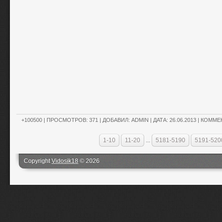
+100500
| ПРОСМОТРОВ: 371 | ДОБАВИЛ:
ADMIN
| ДАТА:
26.06.2013
|
КОММЕН
1-10
11-20
...
5181-5190
5191-520
Copyright
Vidosik18
© 2026