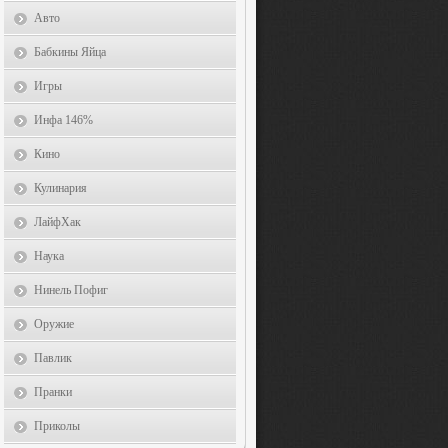
Авто
Бабкины Яйца
Игры
Инфа 146%
Кино
Кулинария
ЛайфХак
Наука
Нинель Пофиг
Оружие
Павлик
Пранки
Приколы