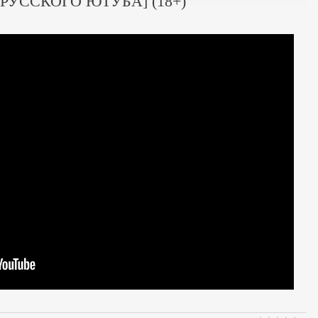
РУССКОГО ЮТУБА] (18+)