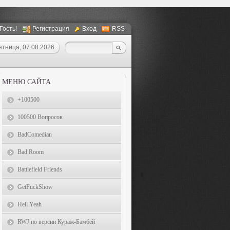
 Гость!
Регистрация
Вход
RSS
ятница, 07.08.2026
МЕНЮ САЙТА
+100500
100500 Вопросов
BadComedian
Bad Room
Battlefield Friends
GetFuckShow
Hell Yeah
RWJ по версии Кураж-Бамбей