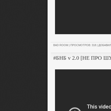
BAD ROOM
| ПРОСМОТРОВ: 318 | ДОБАВИ
#БНБ v 2.0 [НЕ ПРО 